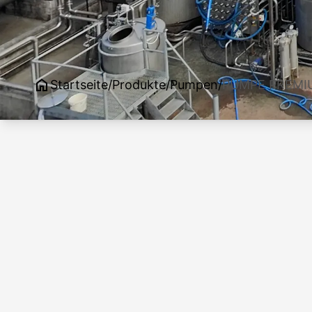
Startseite
/
Produkte
/
Pumpen
/
PUMPE PREMIU