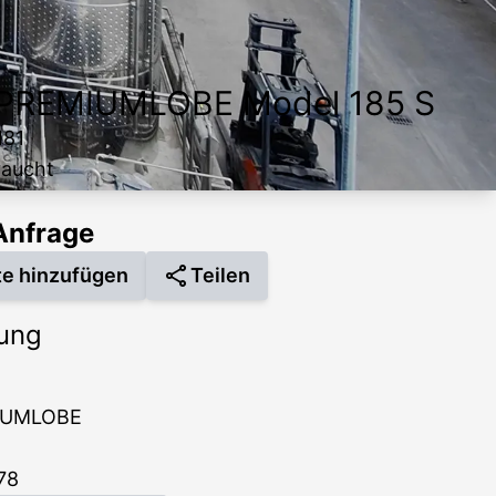
PREMIUMLOBE Model 185 S
181
raucht
 Anfrage
te hinzufügen
Teilen
ung
IUMLOBE
78