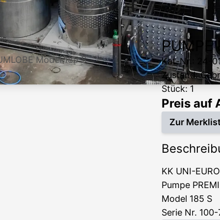
PUMPE 
MLOBE Model 185 S
Kat-Nr.: 24-0
Zustand: Geb
Stück: 1
Preis auf
Zur Merklis
Beschreib
KK UNI-EURO
Pumpe PREM
Model 185 S
Serie Nr. 100-